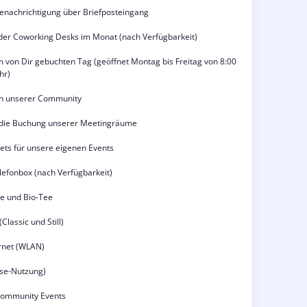
enachrichtigung über Briefposteingang
der Coworking Desks im Monat (nach Verfügbarkeit)
 von Dir gebuchten Tag (geöffnet Montag bis Freitag von 8:00
hr)
 in unserer Community
 die Buchung unserer Meetingräume
kets für unsere eigenen Events
lefonbox (nach Verfügbarkeit)
ee und Bio-Tee
Classic und Still)
rnet (WLAN)
Use-Nutzung)
Community Events