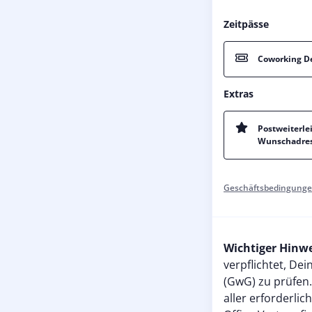
Zeitpässe
Coworking D
Extras
Postweiterle
Wunschadress
Geschäftsbedingunge
Wichtiger Hinw
verpflichtet, De
(GwG) zu prüfen.
aller erforderli